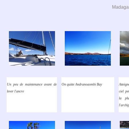
Madagasc
Un peu de maintenance avant de
On quitte Andranoaombi Bay
Atteig
lever l'ancre
ciel p
la pl
l'archi