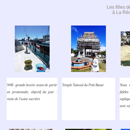
Les filles d
à La Ré
9/08: grande lessive avant de partir
Temple Tamoul du Petit Bazar
Nous r
en promenade; objectif du jour :
fidèl
visite de l'usine sucrière
expliq
avec sa