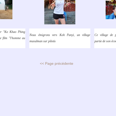
ur "Ko Khao Phing
Nous émigrons vers Koh Panyi, un village
Ce village de p
le film "l'homme au
musulman sur pilotis
partie de son éc
<< Page précédente