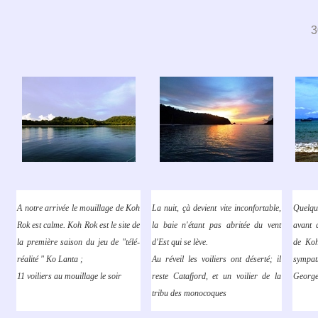
3
A notre arrivée le mouillage de Koh
La nuit, çà devient vite inconfortable,
Quelqu
Rok est calme. Koh Rok est le site de
la baie n'étant pas abritée du vent
avant 
la première saison du jeu de "télé-
d'Est qui se lève.
de Koh
réalité " Ko Lanta ;
Au réveil les voiliers ont déserté; il
sympa
11 voiliers au mouillage le soir
reste Catafjord, et un voilier de la
George
tribu des monocoques