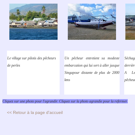
Le village sur pilotis des pêcheurs
Un pêcheur entretient sa modeste
Séchag
de perles
embarcation qui lui sert à aller jusque
derrièr
Singapour distante de plus de 2000
A Le
kms
pêcheur
Cliquez sur une photo pour l'agrandir. Cliquez sur la photo agrandie pour la refermer.
<< Retour à la page d'accueil