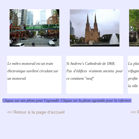
Le métro monorail est un train
St Andrew's Cathedrale de 1868;
La plui
électronique surélevé circulant sur
Pas d'édifices vraiment anciens pour
réfugie
un monorail
ce continent "neuf"
profite
la ville
Cliquez sur une photo pour l'agrandir. Cliquez sur la photo agrandie pour la refermer.
<< Retour à la page d'accueil
<< 