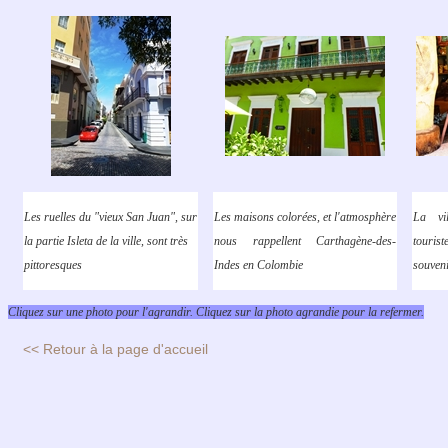
Les ruelles du "vieux San Juan", sur
Les maisons colorées, et l'atmosphère
La vil
la partie Isleta de la ville, sont très
nous rappellent Carthagène-des-
touri
pittoresques
Indes en Colombie
souven
Cliquez sur une photo pour l'agrandir. Cliquez sur la photo agrandie pour la refermer.
<< Retour à la page d'accueil