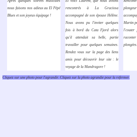
Après quelques soirées musicales
Et voici Laurent, que nous avions
Rencont
nous faisons nos adieux au El Pépé
rencontrés à La Graciosa
plongeur
Blues et son joyeux équipage !
accompagné de son épouse Hélène.
accompag
Nous avons pu l'inviter quelques
Martin po
fois à bord du Cata Fjord alors
l'couter
qu'il attendait sa belle, partie
racont
travailler pour quelques semaines.
plongées
Rendez vous sur la page des liens
amis pour découvrir leur site : le
voyage de la Mandragore !
Cliquez sur une photo pour l'agrandir. Cliquez sur la photo agrandie pour la refermer.